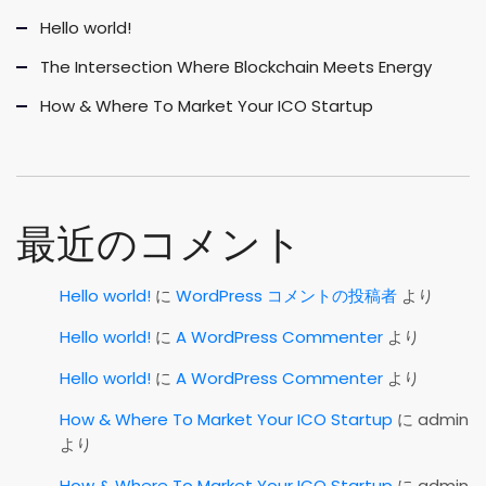
Hello world!
The Intersection Where Blockchain Meets Energy
How & Where To Market Your ICO Startup
最近のコメント
Hello world!
に
WordPress コメントの投稿者
より
Hello world!
に
A WordPress Commenter
より
Hello world!
に
A WordPress Commenter
より
How & Where To Market Your ICO Startup
に
admin
より
How & Where To Market Your ICO Startup
に
admin